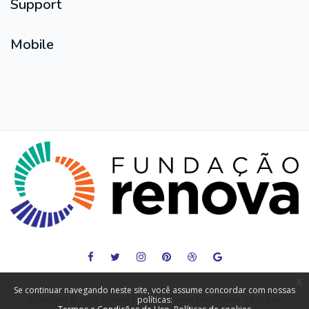
Support
Mobile
x
Se continuar navegando neste site, você assume concordar com nossas
Copyright © 2020 Edumy Moodle Theme by Cocoon. All Rights
políticas: